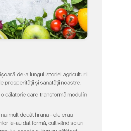
ară de-a lungul istoriei agriculturii
e prosperității și sănătății noastre.
 o călătorie care transformă modul în
 mai mult decât hrana - ele erau
rilor le-au dat formă, cultivând soiuri
ului, aceste culturi au călătorit