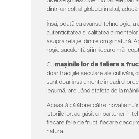
dintr-un colț al globului în altul, adu
Însă, odată cu avansul tehnologic, a
autenticitatea și calitatea alimentel
asupra relației dintre om și natură. 
roșie suculentă și în fiecare măr copt
Cu
mașinile lor de feliere a fru
doar tradițiile seculare ale cultivăr
sunt doar instrumente în cadrul proce
legumă, preluând ștafeta de la mâinile
Această călătorie către inovație nu î
istoriile lor, au găsit un partener în
fiecare felie de fruct, fiecare decoji
natura.