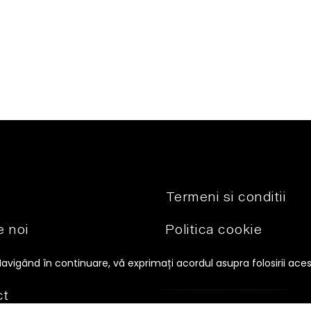
Termeni si conditii
 noi
Politica cookie
se
Politica de
Navigând în continuare, vă exprimați acordul asupra folosirii ace
condifidentialitate
ct