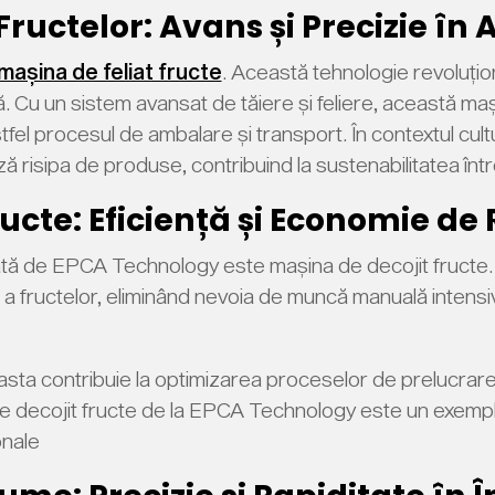
Fructelor: Avans și Precizie în 
mașina de feliat fructe
. Această tehnologie revoluțio
ă. Cu un sistem avansat de tăiere și feliere, această maș
fel procesul de ambalare și transport. În contextul cul
ză risipa de produse, contribuind la sustenabilitatea între
ucte: Eficiență și Economie de
ltată de EPCA Technology este mașina de decojit fructe
ă a fructelor, eliminând nevoia de muncă manuală intens
asta contribuie la optimizarea proceselor de prelucrar
 de decojit fructe de la EPCA Technology este un exemp
onale