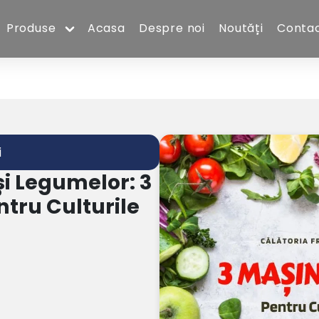
Produse
Acasa
Despre noi
Noutăți
Conta
i
și Legumelor: 3
tru Culturile