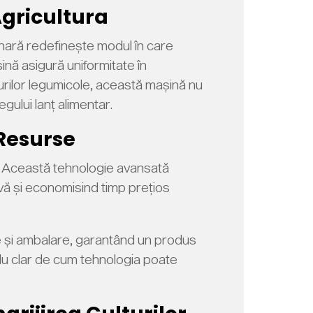
Agricultura
nară redefinește modul în care
ină asigură uniformitate în
turilor legumicole, această mașină nu
gului lanț alimentar.
 Resurse
. Această tehnologie avansată
ivă și economisind timp prețios
e și ambalare, garantând un produs
lu clar de cum tehnologia poate