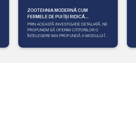
ZOOTEHNIA MODERNĂ CUM
FERMELE DE PUI ÎȘI RIDICĂ
STANDARDUL ÎN SIGURANȚA
PRIN ACEASTĂ INVESTIGAȚIE DETALIATĂ, NE
ALIMENTARĂ ȘI BUNĂSTAREA
PROPUNEM SĂ OFERIM CITITORILOR O
ANIMALĂ
ÎNȚELEGERE MAI PROFUNDĂ A MODULUI ÎN
CARE AU REDEFINIT STANDARDELE ÎN
ZOOTEHNIA MODERNĂ.