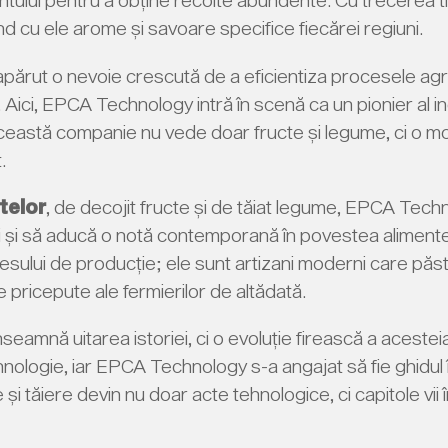
când cu ele arome și savoare specifice fiecărei regiuni.
 apărut o nevoie crescută de a eficientiza procesele ag
or. Aici, EPCA Technology intră în scenă ca un pionier al
Această companie nu vede doar fructe și legume, ci o moșt
.
ctelor
, de decojit fructe și de tăiat legume, EPCA Tec
ii, ci și să aducă o notă contemporană în povestea alimen
sului de producție; ele sunt artizani moderni care păstr
 pricepute ale fermierilor de altădată.
nseamnă uitarea istoriei, ci o evoluție firească a aceste
 tehnologie, iar EPCA Technology s-a angajat să fie ghidul
re și tăiere devin nu doar acte tehnologice, ci capitole v