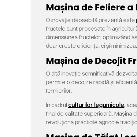
Mașina de Feliere a 
O inovație deosebită prezentă este
fructele sunt procesate în agricultur
dimensiunea fructelor, optimizând ast
doar crește eficiența, ci și minimizea
Mașina de Decojit Fr
O altă inovație semnificativă dezvo
permite o decojire rapidă și eficient
fermierilor.
În cadrul
culturilor legumicole
, ace
final de calitate superioară. Mașina
revoluționa practicile agricole tradiți