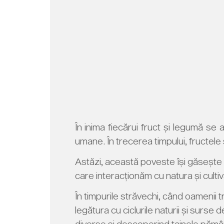
În inima fiecărui fruct și legumă se
umane. În trecerea timpului, fructele ș
Astăzi, această poveste își găsește 
care interacționăm cu natura și cult
În timpurile străvechi, când oamenii 
legătura cu ciclurile naturii și surse d
diverse și descoperind tainele pământ