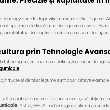
me: Precizie și Rapiditate în În
Technology pune la dispoziție mașina de tăiat legume. 
oilor specifice ale fiecărui tip de legume cultivate. Avant
i posibilitatea de a optimiza utilizarea resurselor agrico
ultura prin Tehnologie Avans
i tehnologice, nu doar că redefinește procesele agricole
egumicole
.
ecojit fructe și de tăiat legume sunt doar câteva exemp
icultorii pot să-și optimizeze procesele și să obțină pro
gumicole
. Astfel, EPCA Technology se afirmă ca un lider 