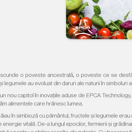
 ascunde o poveste ancestrală, o poveste ce se desfășo
i legumele au evoluat din daruri ale naturii în simboluri al
un nou capitol în inovațiile aduse de EPCA Technology,
ivăm alimentele care hrănesc lumea.
trăiau în simbioză cu pământul, fructele și legumele erau
e energie vitală. De-a lungul epocilor, fermierii și grădina
ului pentru a obține recolte abundente. Cu trecerea timp