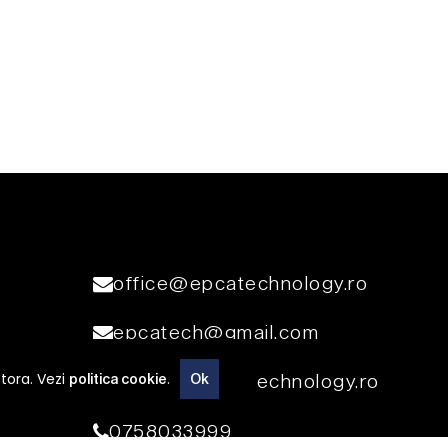
office@epcatechnology.ro
epcatech@gmail.com
stora. Vezi
.
vanzari@epcatechnology.ro
politica cookie
Ok
0758033999