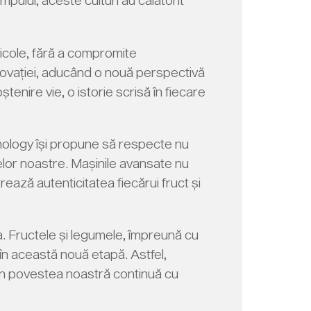
ricole, fără a compromite
 inovației, aducând o nouă perspectivă
enire vie, o istorie scrisă în fiecare
hnology își propune să respecte nu
telor noastre. Mașinile avansate nu
ează autenticitatea fiecărui fruct și
ia. Fructele și legumele, împreună cu
 în această nouă etapă. Astfel,
ii în povestea noastră continuă cu