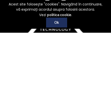
Acest site folosește "cookies". Navigând în continuare,
vă exprimați acordul asupra folosirii acestora.
Vezi
.
politica cookie
Ok
Recoltare, conditionare, procesare si nu numai
Acasa
Despre noi
Produse
Contact