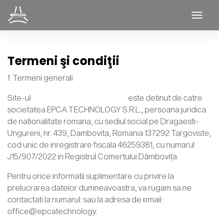
Togg
Termeni şi condiţii
1. Termeni generali
Site-ul
www.epcatechnology.ro
este detinut de catre
societatea EPCA TECHNOLOGY S.R.L., persoana juridica
de nationalitate romana, cu sediul social pe Dragaesti-
Ungureni, nr. 439, Dambovita, Romania 137292 Targoviste,
cod unic de inregistrare fiscala 46259381, cu numarul
J15/907/2022 in Registrul Comertului Dâmbovița.
Pentru orice informatii suplimentare cu privire la
prelucrarea datelor dumneavoastra, va rugam sa ne
contactati la numarul: sau la adresa de email:
office@epcatechnology.