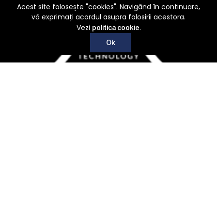
Acest site folosește "cookies". Navigând în continuare,
vă exprimați acordul asupra folosirii acestora.
Vezi
.
politica cookie
Ok
Recoltare, conditionare, procesare si nu numai
Acasa
Despre noi
Produse
Contact