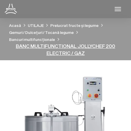
Togg
Acasă
UTILAJE
Prelucrat fructe și legume
Gemuri / Dulcețuri / Tocană legume
Bancuri multifuncționale
BANC MULTIFUNCTIONAL JOLLYCHEF 200
ELECTRIC / GAZ