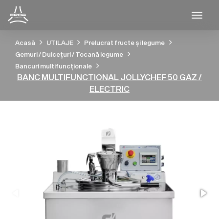
Togg
Acasă
UTILAJE
Prelucrat fructe și legume
Gemuri / Dulcețuri / Tocană legume
Bancuri multifuncționale
BANC MULTIFUNCTIONAL JOLLYCHEF 50 GAZ /
ELECTRIC