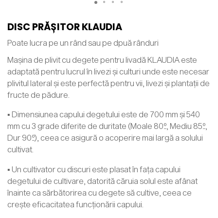
DISC PRĂȘITOR KLAUDIA
Poate lucra pe un rând sau pe dpuă rânduri
Mașina de plivit cu degete pentru livadă KLAUDIA este
adaptată pentru lucrul în livezi și culturi unde este necesar
plivitul lateral și este perfectă pentru vii, livezi și plantații de
fructe de pădure.
▪ Dimensiunea capului degetului este de 700 mm și 540
mm cu 3 grade diferite de duritate (Moale 80º, Mediu 85º,
Dur 90º), ceea ce asigură o acoperire mai largă a solului
cultivat.
▪ Un cultivator cu discuri este plasat în fața capului
degetului de cultivare, datorită căruia solul este afânat
înainte ca sărbătorirea cu degete să cultive, ceea ce
crește eficacitatea funcționării capului.