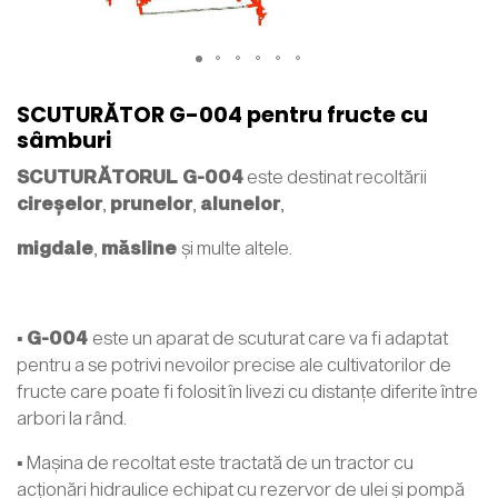
SCUTURĂTOR G-004 pentru fructe cu
sâmburi
SCUTURĂTORUL G-004
este destinat recoltării
cireșelor
,
prunelor
,
alunelor
,
migdale
,
măsline
și multe altele.
▪
G-004
este un aparat de scuturat care va fi adaptat
pentru a se potrivi nevoilor precise ale cultivatorilor de
fructe care poate fi folosit în livezi cu distanțe diferite între
arbori la rând.
▪ Mașina de recoltat este tractată de un tractor cu
acționări hidraulice echipat cu rezervor de ulei și pompă