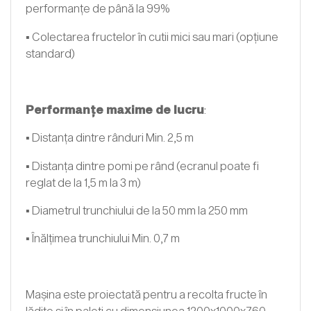
performanțe de până la 99%
▪ Colectarea fructelor în cutii mici sau mari (opțiune
standard)
Performanțe maxime de lucru
:
▪ Distanţa dintre rânduri Min. 2,5 m
▪ Distanța dintre pomi pe rând (ecranul poate fi
reglat de la 1,5 m la 3 m)
▪ Diametrul trunchiului de la 50 mm la 250 mm
▪ Înălţimea trunchiului Min. 0,7 m
Mașina este proiectată pentru a recolta fructe în
lădițe și în paleți cu dimensiunea 1200x1000x760