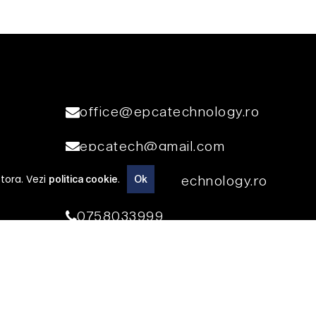
office@epcatechnology.ro
epcatech@gmail.com
stora. Vezi
.
vanzari@epcatechnology.ro
politica cookie
Ok
0758033999
0770340675
Dragaesti-Ungureni, nr.
439, Dambovita, Romania