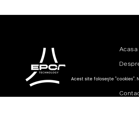
Acasa
Despre
Produ
Acest site folosește "cookies". 
Conta
Recoltare, conditionare,
procesare si nu numai