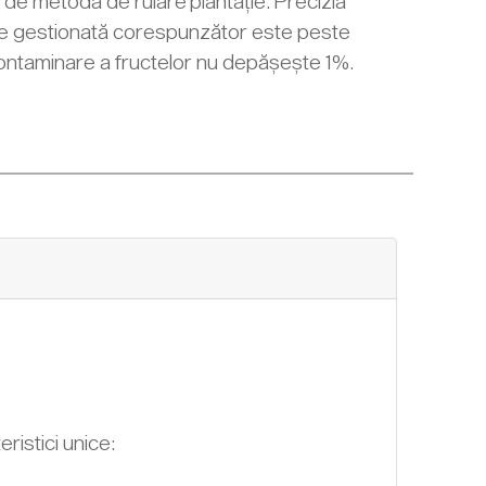
 de metoda de rulare plantaţie. Precizia
ație gestionată corespunzător este peste
contaminare a fructelor nu depășește 1%.
ristici unice: