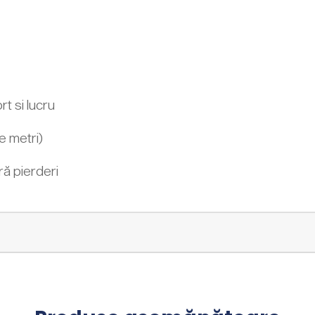
rt si lucru
e metri)
ră pierderi