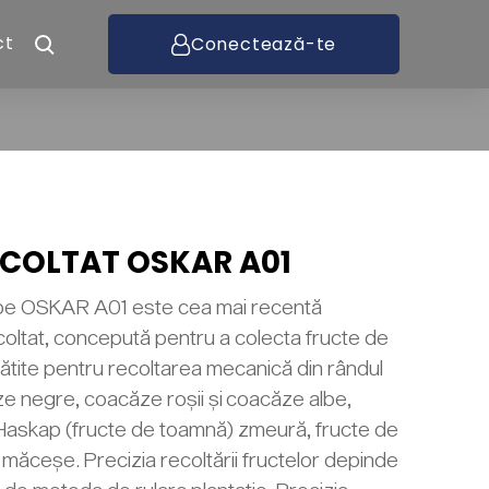
ct
Conectează-te
ECOLTAT OSKAR A01
abe OSKAR A01 este cea mai recentă
coltat, concepută pentru a colecta fructe de
gătite pentru recoltarea mecanică din rândul
 negre, coacăze roșii și coacăze albe,
, Haskap (fructe de toamnă) zmeură, fructe de
măceșe. Precizia recoltării fructelor depinde