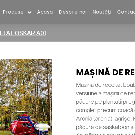
Produse
Acasa
Despre noi
Noutăți
Conta
LTAT OSKAR A01
MAȘINĂ DE R
Mașina de recoltat bo
versiune a mașinii de re
pădure pe plantații pre
complet precum coacăze
Aronia (aronia), agrișe
pădure de saskatoon și 