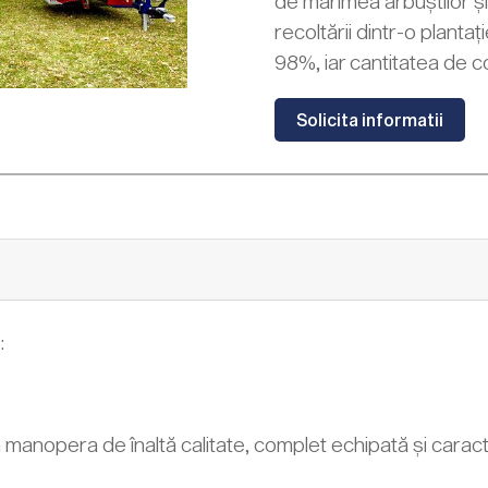
de mărimea arbuștilor și
recoltării dintr-o plant
98%, iar cantitatea de 
Solicita informatii
:
manopera de înaltă calitate, complet echipată și caracte