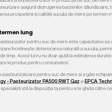
asteurizare asigură distrugerea bacteriilor dăunătoare, f
nerea prospețimii și calității sucului de mere pe termen 
termen lung
ui pasteurizator pentru suc de mere este capacitatea sa d
rizare încetinește deteriorarea naturală a sucului, perm
e timp. Acest lucru nu doar ajută la extinderea duratei de
 mare la produs pentru consumatori.
pasteurizatoare pentru suc de mere și a găsi echipamen
gy - Pasteurizator PA500 RWT Gaz
și
EPCA Techno
specialiști stă la dispoziția ta pentru a te ghida către 