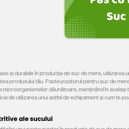
ase și durabile în producția de suc de mere, utilizarea
itatea produsului tău. Pasteurizatorul pentru suc de mer
microorganismelor dăunătoare, menținând în același timp
ficia de utilizarea unui astfel de echipament și cum te p
ritive ale sucului
utilizării unui pasteurizator în producția de suc de mere