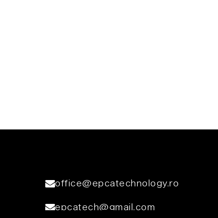
office@epcatechnology.ro
epcatech@gmail.com