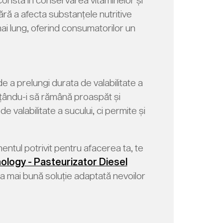
ără a afecta substanțele nutritive
mai lung, oferind consumatorilor un
e a prelungi durata de valabilitate a
ițându-i să rămână proaspăt și
 valabilitate a sucului, ci permite și
tul potrivit pentru afacerea ta, te
logy - Pasteurizator Diesel
cea mai bună soluție adaptată nevoilor