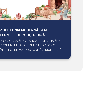
ZOOTEHNIA MODERNĂ CUM
FERMELE DE PUI ÎȘI RIDICĂ
STANDARDUL ÎN SIGURANȚA
PRIN ACEASTĂ INVESTIGAȚIE DETALIATĂ, NE
ALIMENTARĂ ȘI BUNĂSTAREA
PROPUNEM SĂ OFERIM CITITORILOR O
ANIMALĂ
ÎNȚELEGERE MAI PROFUNDĂ A MODULUI ÎN
CARE AU REDEFINIT STANDARDELE ÎN
ZOOTEHNIA MODERNĂ.