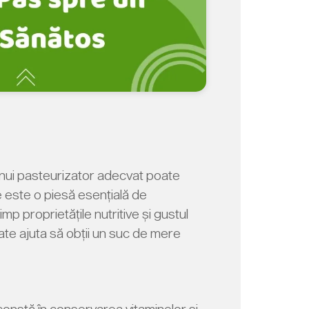
 unui pasteurizator adecvat poate
e este o piesă esențială de
 proprietățile nutritive și gustul
oate ajuta să obții un suc de mere
 constă în conservarea vitaminelor și