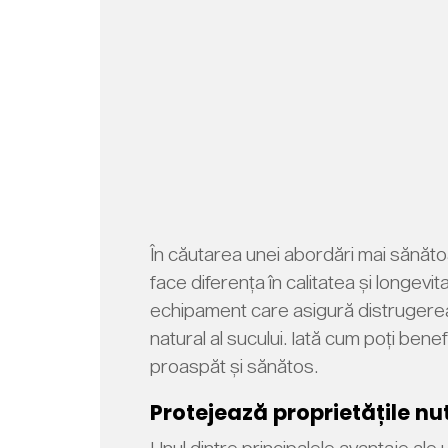
În căutarea unei abordări mai sănăto
face diferența în calitatea și longev
echipament care asigură distrugerea 
natural al sucului. Iată cum poți bene
proaspăt și sănătos.
Protejează proprietățile nut
Unul dintre principalele avantaje ale 