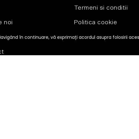
Termeni si conditii
 noi
Politica cookie
se
Politica de
Navigând în continuare, vă exprimați acordul asupra folosirii ace
condifidentialitate
ct
ANPC
SOL