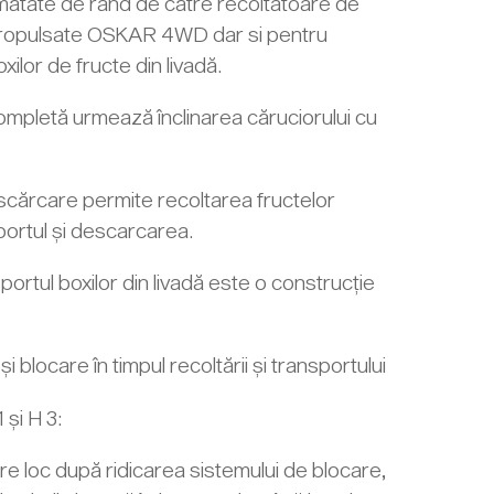
mătate de rând de către recoltatoare de
propulsate OSKAR 4WD dar si pentru
oxilor de fructe din livadă.
ompletă urmează înclinarea căruciorului cu
scărcare permite recoltarea fructelor
sportul și descarcarea.
rtul boxilor din livadă este o construcție
i blocare în timpul recoltării și transportului
 și H 3:
re loc după ridicarea sistemului de blocare,