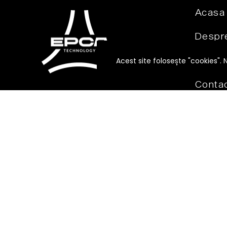
Acasa
Despre
Produ
Acest site folosește "cookies". 
Conta
Recoltare, conditionare,
procesare si nu numai