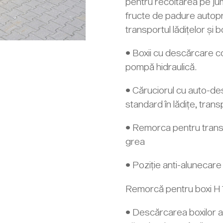
pentru recoltarea pe ju
fructe de padure auto
transportul lădițelor și b
• Boxii cu descărcare c
pompă hidraulică.
• Căruciorul cu auto-de
standard în lădițe, tran
• Remorca pentru transpo
grea
• Poziție anti-alunecare ș
Remorcă pentru boxi H 1
• Descărcarea boxilor a