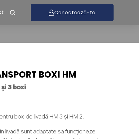
ct
Conectează-te
NSPORT BOXI HM
și 3 boxi
entru boxi de livadă HM 3 și HM 2:
în livadă sunt adaptate să funcționeze