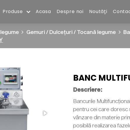
Produse
Acasa
Despre noi
Noutăți
Conta
i legume
Gemuri / Dulcețuri / Tocană legume
Ba
Y
BANC MULTIF
Descriere:
Bancurile Multifuncționa
pentru cei care doresc 
vânzare din materie prim
posibilă realizarea fazel