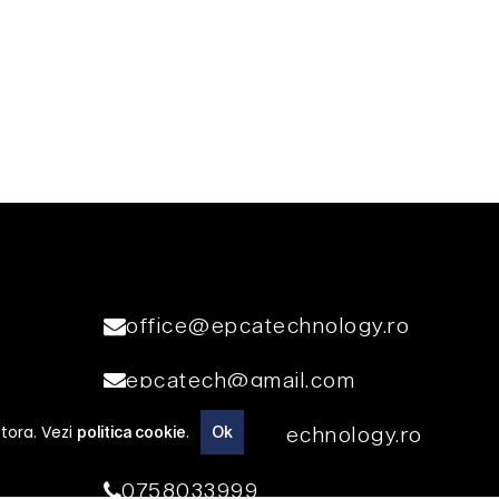
office@epcatechnology.ro
epcatech@gmail.com
stora. Vezi
.
vanzari@epcatechnology.ro
politica cookie
Ok
0758033999