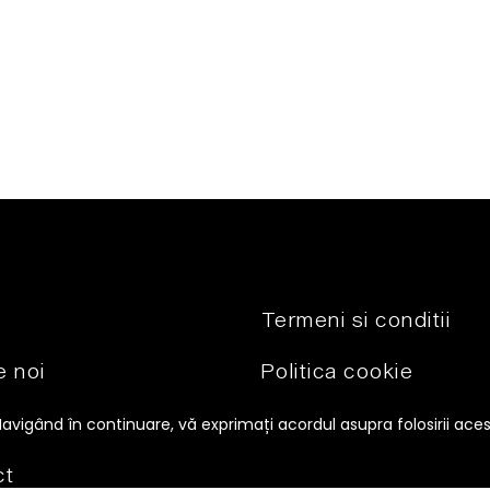
Termeni si conditii
 noi
Politica cookie
se
Politica de
Navigând în continuare, vă exprimați acordul asupra folosirii ace
condifidentialitate
ct